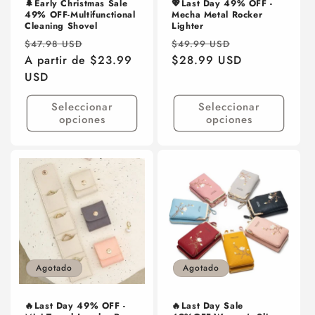
🌲Early Christmas Sale
💖Last Day 49% OFF -
49% OFF-Multifunctional
Mecha Metal Rocker
Cleaning Shovel
Lighter
Precio
Precio
Precio
Precio
$47.98 USD
$49.99 USD
habitual
A partir de $23.99
de
habitual
$28.99 USD
de
USD
oferta
oferta
Seleccionar
Seleccionar
opciones
opciones
Agotado
Agotado
🔥Last Day 49% OFF -
🔥Last Day Sale