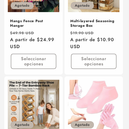
Agotado
Agotado
Hangs Fence Post
Multi-layered Seasoning
Hanger
Storage Box
Precio
Precio
Precio
Precio
$49.98 USD
$19.90 USD
habitual
A partir de $24.99
de
habitual
A partir de $10.90
de
USD
oferta
USD
oferta
Seleccionar
Seleccionar
opciones
opciones
Agotado
Agotado