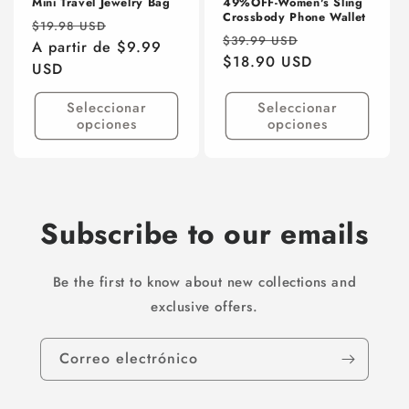
Mini Travel Jewelry Bag
49%OFF-Women's Sling
Crossbody Phone Wallet
Precio
Precio
$19.98 USD
Precio
Precio
$39.99 USD
habitual
A partir de $9.99
de
habitual
$18.90 USD
de
USD
oferta
oferta
Seleccionar
Seleccionar
opciones
opciones
Subscribe to our emails
Be the first to know about new collections and
exclusive offers.
Correo electrónico