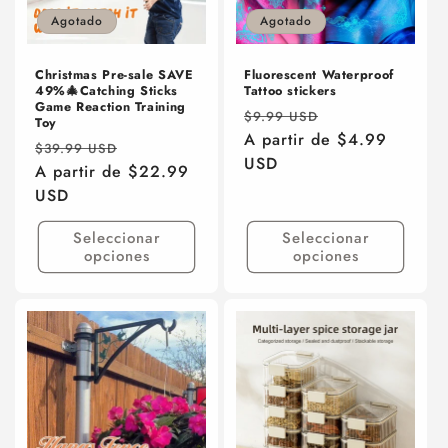
ó
Agotado
Agotado
n
:
Christmas Pre-sale SAVE
Fluorescent Waterproof
49%🎄Catching Sticks
Tattoo stickers
Game Reaction Training
Precio
Precio
$9.99 USD
Toy
habitual
A partir de $4.99
de
Precio
Precio
$39.99 USD
USD
oferta
habitual
A partir de $22.99
de
USD
oferta
Seleccionar
Seleccionar
opciones
opciones