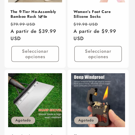
The 9-Tier No-Assembly
Women's Foot Care
Bamboo Rack !🌿👟
Silicone Socks
Precio
Precio
Precio
Precio
$79.99 USD
$19.98 USD
habitual
A partir de $39.99
de
habitual
A partir de $9.99
de
USD
oferta
USD
oferta
Seleccionar
Seleccionar
opciones
opciones
Agotado
Agotado