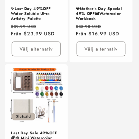
✨Last Day 49%OFF-
❤️Mother's Day Special
Water Soluble Ultra
49% OFF🖼️Watercolor
Artistry Palette
Workbook
Ordinarie
Försäljningspris
Ordinarie
Försäljningspr
$39.99 USD
$33.98 USD
pris
Från $23.99 USD
pris
Från $16.99 USD
Välj alternativ
Välj alternativ
Slutsåld
Last Day Sale 49%OFF
🌈🎨 Mini Watercolor