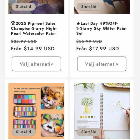
s
Slutsåld
Slutsåld
e
r
🔥Last Day 49%OFF-
🏆2025 Pigment Sales
✨Starry Sky Glitter Paint
Champion-Starry Night
Set
Pearl Watercolor Paint
i
Ordinarie
Försäljningspr
Ordinarie
Försäljningspris
$35.99 USD
$35.99 USD
e
pris
Från $17.99 USD
pris
Från $14.99 USD
:
Välj alternativ
Välj alternativ
Slutsåld
Slutsåld