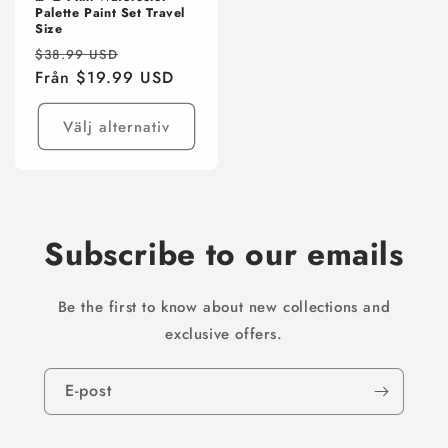
Palette Paint Set Travel
Size
Ordinarie
Försäljningspris
$38.99 USD
pris
Från $19.99 USD
Välj alternativ
Subscribe to our emails
Be the first to know about new collections and
exclusive offers.
E-post