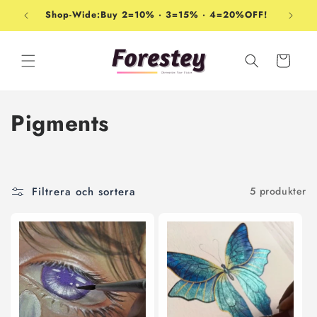
vidare
Shop-Wide:Buy 2=10% · 3=15% · 4=20%OFF!
till
innehåll
Varukorg
P
Pigments
r
o
Filtrera och sortera
5 produkter
d
u
k
t